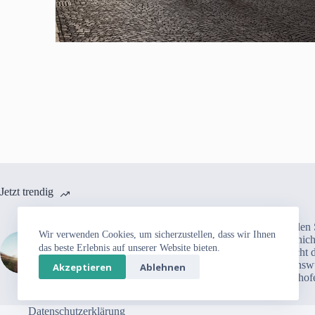
Jetzt trendig
Auf den 
Mit dem Rad von Gersthofen
Wir verwenden Cookies, um sicherzustellen, dass wir Ihnen
Geschich
zum Altmühltal: Herbert
das beste Erlebnis auf unserer Website bieten.
besucht d
Faschings Entdeckungsreise
Sehenswü
Akzeptieren
Ablehnen
durch Bayerns Landschaften
Gersthof
Datenschutzerklärung