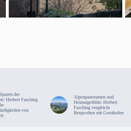
Spuren der
Alpenpanoramen und
te: Herbert Fasching
Heimatgefühle: Herbert
ie
Fasching vergleicht
rdigkeiten von
Bergwelten mit Gersthofen
en